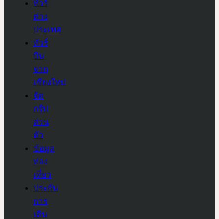
ทัวร์
ต่าง
ประเทศ
ทัวร์
บิน
จาก
เชียงใหม่
จัด
กรุ๊ป
ส่วน
ตัว
ข้อมูล
ท่อง
เที่ยว
ประกัน
การ
เดิน