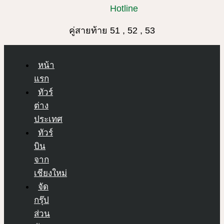
Hotline
คู่สายท้าย 51 , 52 , 53
หน้า
แรก
ทัวร์
ต่าง
ประเทศ
ทัวร์
บิน
จาก
เชียงใหม่
จัด
กรุ๊ป
ส่วน