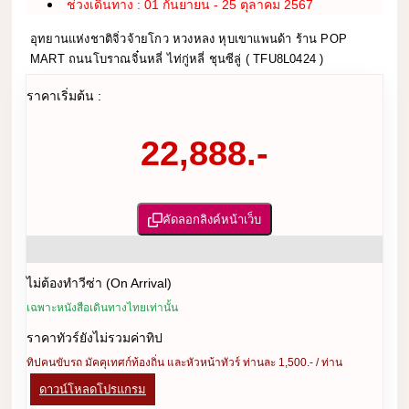
ช่วงเดินทาง : 01 กันยายน - 25 ตุลาคม 2567
อุทยานแห่งชาติจิ่วจ้ายโกว หวงหลง หุบเขาแพนด้า ร้าน POP
MART ถนนโบราณจิ๋นหลี่ ไท่กู่หลี่ ชุนซีลู่ ( TFU8L0424 )
ราคาเริ่มต้น :
22,888.-
คัดลอกลิงค์หน้าเว็บ
ไม่ต้องทำวีซ่า (On Arrival)
เฉพาะหนังสือเดินทางไทยเท่านั้น
ราคาทัวร์ยังไม่รวมค่าทิป
ทิปคนขับรถ มัคคุเทศก์ท้องถิ่น และหัวหน้าทัวร์ ท่านละ 1,500.- / ท่าน
ดาวน์โหลดโปรแกรม