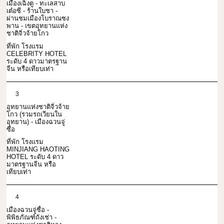
เมืองเฉิงตู - ทะเลสาบ
เต๋อซี - ร้านใบชา -
ผ่านชมเมืองโบราณซง
พาน - เขตอุทยานแห่ง
ชาติจิ่วจ้ายโกว
ที่พัก โรงแรม
CELEBRITY HOTEL
ระดับ 4 ดาวมาตรฐาน
จีน หรือเทียบเท่า
3
อุทยานแห่งชาติจิ่วจ้าย
โกว (รวมรถเวียนใน
อุทยาน) - เมืองฉวนจู่
ซื่อ
ที่พัก โรงแรม
MINJIANG HAOTING
HOTEL ระดับ 4 ดาว
มาตรฐานจีน หรือ
เทียบเท่า
4
เมืองฉวนจู่ซื่อ -
พิพิธภัณฑ์ถังเช่า -