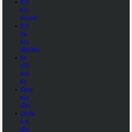
ทัวร์
ต่าง
ประเทศ
ทัวร์
บิน
จาก
เชียงใหม่
จัด
กรุ๊ป
ส่วน
ตัว
ข้อมูล
ท่อง
เที่ยว
ประกัน
การ
เดิน