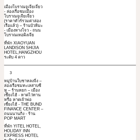
เมืองโบราณจูเจียเจี่ยว
- ล่องเรือชมเมือง
โบราณจูเจียเจี่ยว
(ราคาทัวร์รวมค่าล่อง
เรือแล้ว) – ร้านบัวหิมะ
- เมืองหางโจว - ถนน
โบราณเหอฝั่งเจีย
ที่พัก XIAOYUAN
LANDISON SHIJIA
HOTEL,HANGZHOU
ระดับ 4 ดาว
3
หมู่บ้านใบชาหลงจิ่ง –
ล่องเรือชมทะเลสาบซี
หู – ร้านหยก – เมือง
เซี่ยงไฮ้ - หาดไว่ทาน
หรือ หาดเจ้าพ่อ
เซี่ยงไฮ้ - THE BUND
FINANCE CENTER –
ถนนนานกิง - ร้าน
POP MART
ที่พัก YITEL HOTEL,
HOLIDAY INN
EXPRESS HOTEL