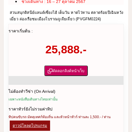
ช่วงเดินทาง : 16 – 27 ตุลาคม 2567
สวนสนุกดิสนีย์แลนด์เซี่ยงไฮ้ เต็มวัน หาดไว่ทาน ตลาดร้อยปีเฉินหวัง
เมี่ยว ล่องเรือชมเมืองโบราณจูเจียเจี่ยว (PVGFM0224)
ราคาเริ่มต้น :
25,888.-
คัดลอกลิงค์หน้าเว็บ
ไม่ต้องทำวีซ่า (On Arrival)
เฉพาะหนังสือเดินทางไทยเท่านั้น
ราคาทัวร์ยังไม่รวมค่าทิป
ทิปคนขับรถ มัคคุเทศก์ท้องถิ่น และหัวหน้าทัวร์ ท่านละ 1,500.- / ท่าน
ดาวน์โหลดโปรแกรม