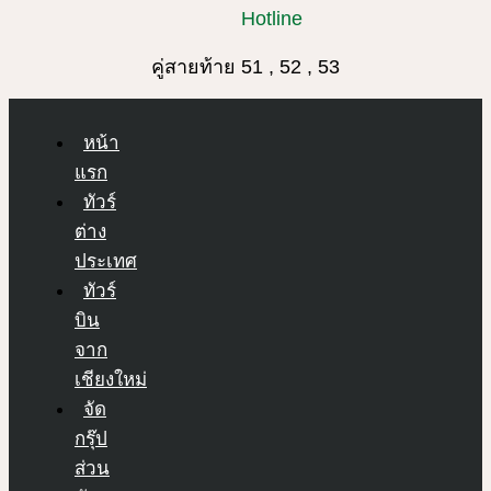
Hotline
คู่สายท้าย 51 , 52 , 53
หน้า
แรก
ทัวร์
ต่าง
ประเทศ
ทัวร์
บิน
จาก
เชียงใหม่
จัด
กรุ๊ป
ส่วน