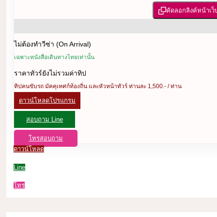
คัดลอกลิงค์หน้าเว็
ไม่ต้องทำวีซ่า (On Arrival)
เฉพาะหนังสือเดินทางไทยเท่านั้น
ราคาทัวร์ยังไม่รวมค่าทิป
ทิปคนขับรถ มัคคุเทศก์ท้องถิ่น และหัวหน้าทัวร์ ท่านละ 1,500.- / ท่าน
ดาวน์โหลดโปรแกรม
สอบถาม Line
โทรสอบถาม
ดาวน์โหลด
Line
โทร