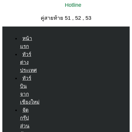
Hotline
คู่สายท้าย 51 , 52 , 53
หน้า
แรก
ทัวร์
ต่าง
ประเทศ
ทัวร์
บิน
จาก
เชียงใหม่
จัด
กรุ๊ป
ส่วน