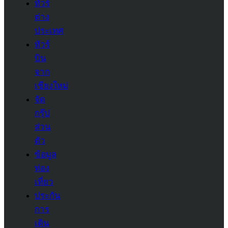
ทัวร์
ต่าง
ประเทศ
ทัวร์
บิน
จาก
เชียงใหม่
จัด
กรุ๊ป
ส่วน
ตัว
ข้อมูล
ท่อง
เที่ยว
ประกัน
การ
เดิน